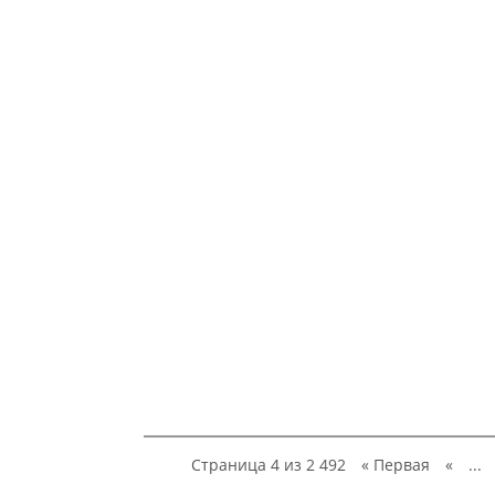
Страница 4 из 2 492
« Первая
«
...