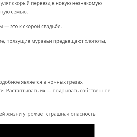
сулят скорый переезд в новую незнакомую
жную семью.
 — это к скорой свадьбе.
ие, ползущие муравьи предвещают хлопоты,
одобное является в ночных грезах
и. Растаптывать их — подрывать собственное
шей жизни угрожает страшная опасность.