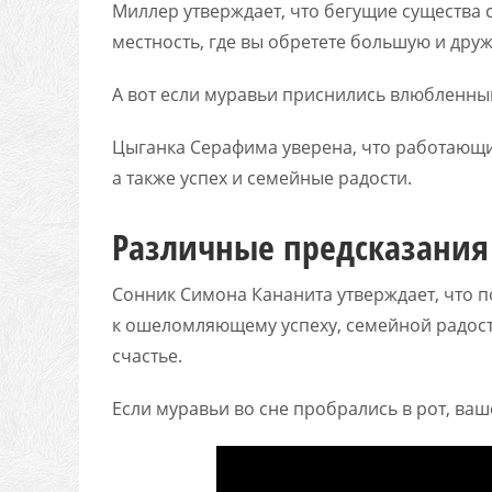
Миллер утверждает, что бегущие существа 
местность, где вы обретете большую и дру
А вот если муравьи приснились влюбленным
Цыганка Серафима уверена, что работающ
а также успех и семейные радости.
Различные предсказания
Сонник Симона Кананита утверждает, что п
к ошеломляющему успеху, семейной радост
счастье.
Если муравьи во сне пробрались в рот, ва