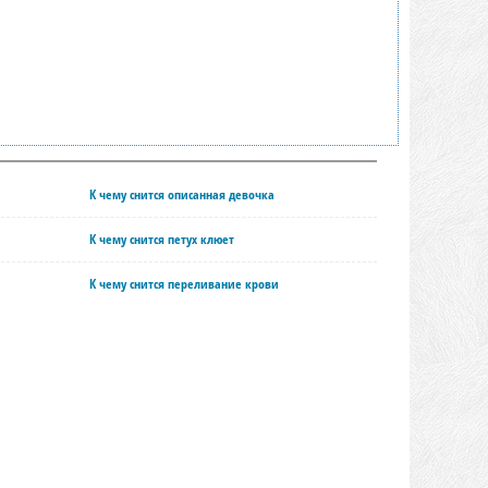
К чему снится описанная девочка
К чему снится петух клюет
К чему снится переливание крови