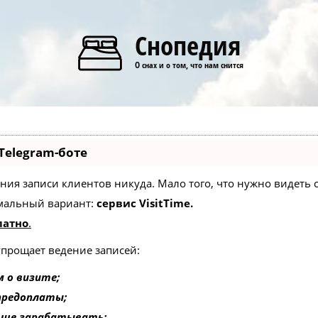
Снопедия
О снах и о том, что нам снится
Telegram-боте
едения записи клиентов никуда. Мало того, что нужно видеть
мальный вариант:
сервис VisitTime.
латно
.
упрощает ведение записей:
 о визите;
 предоплаты;
ьше зарабатывать;