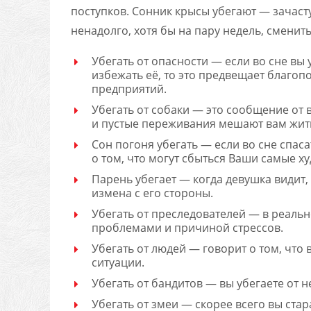
поступков. Сонник крысы убегают — зачас
ненадолго, хотя бы на пару недель, сменить
Убегать от опасности — если во сне вы 
избежать её, то это предвещает благо
предприятий.
Убегать от собаки — это сообщение от
и пустые переживания мешают вам жит
Сон погоня убегать — если во сне спасат
о том, что могут сбыться Ваши самые х
Парень убегает — когда девушка видит, 
измена с его стороны.
Убегать от преследователей — в реаль
проблемами и причиной стрессов.
Убегать от людей — говорит о том, что 
ситуации.
Убегать от бандитов — вы убегаете от 
Убегать от змеи — скорее всего вы ста