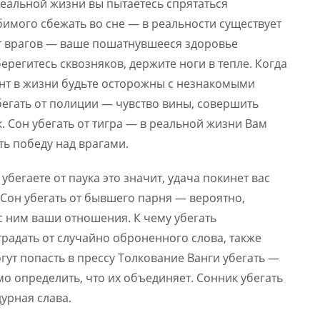
 реальной жизни вы пытаетесь спрятаться
бимого сбежать во сне — в реальности существует
ь от врагов — ваше пошатнувшееся здоровье
регитесь сквозняков, держите ноги в тепле. Когда
ент в жизни будьте осторожны с незнакомыми
егать от полиции — чувство вины, совершить
 Сон убегать от тигра — в реальной жизни Вам
ть победу над врагами.
 убегаете от паука это значит, удача покинет вас
 Сон убегать от бывшего парня — вероятно,
 с ним ваши отношения. К чему убегать
радать от случайно оброненного слова, также
гут попасть в прессу Толкование Ванги убегать —
мо определить, что их объединяет. Сонник убегать
урная слава.