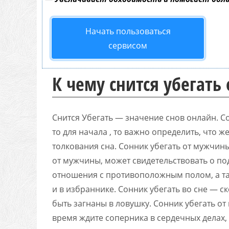
Начать пользоваться
сервисом
К чему снится убегать
Снится Убегать — значение снов онлайн. Со
то для начала , то важно определить, что 
толкования сна. Сонник убегать от мужчины
от мужчины, может свидетельствовать о п
отношения с противоположным полом, а та
и в избраннике. Сонник убегать во сне — с
быть загнаны в ловушку. Сонник убегать о
время ждите соперника в сердечных делах,