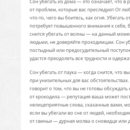
Сон убегать из дома — это означает, что в
от проблем, которые вас преследуют От лю
что-то, чего вы боитесь, как огня. Убегат
потребует повышенного внимания к себе, бе
снится убегать от волны — на данный мом
людьми, не доверяйте проходимцам. Сон уб
постыдный или предосудительный поступок.
удастся преодолеть все трудности и одержа
Сон убегать от паука — когда снится, что вы
при унизительных для вас обстоятельствах.
говорит о том, что вы не готовы обсуждать
от крокодила — репутация ваша может пост
нелицеприятные слова, сказанные вами, мо
если вы убегали во сне от людей, необходи
от свиньи — дурная молва о сновидце или д