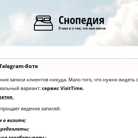
Снопедия
О снах и о том, что нам снится
Telegram-боте
едения записи клиентов никуда. Мало того, что нужно видеть
мальный вариант:
сервис VisitTime.
латно
.
упрощает ведение записей:
 о визите;
 предоплаты;
ьше зарабатывать;