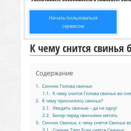
Начать пользоваться
сервисом
К чему снится свинья 
Содержание
1
Сонник Голова свиньи
1.1
К чему снится Голова свиньи во сне
2
К чему приснились свиньи?
2.1
Увидеть свинью – да не одну!
2.2
Бисер перед свиньями метать
3
Сонник Свиньи, к чему снятся Свиньи во
3.1
Сонник Таро Если снятся Свиньи: