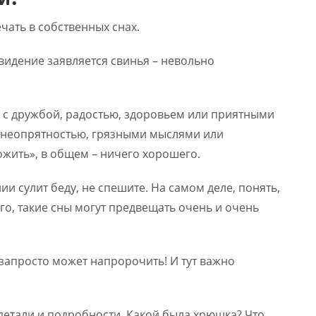
чать в собственных снах.
овидение заявляется свинья – невольно
 с дружбой, радостью, здоровьем или приятными
с неопрятностью, грязными мыслями или
жить», в общем – ничего хорошего.
ии сулит беду, не спешите. На самом деле, понять,
ого, такие сны могут предвещать очень и очень
а запросто может напророчить! И тут важно
 детали и подробности. Какой была хрюшка? Что