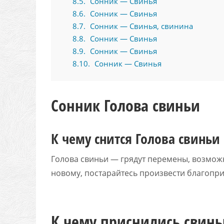
8.5
Сонник — Свинья
8.6
Сонник — Свинья
8.7
Сонник — Свинья, свинина
8.8
Сонник — Свинья
8.9
Сонник — Свинья
8.10
Сонник — Свинья
Сонник Голова свиньи
К чему снится Голова свиньи 
Голова свиньи — грядут перемены, возможн
новому, постарайтесь произвести благопри
К чему приснились свинь