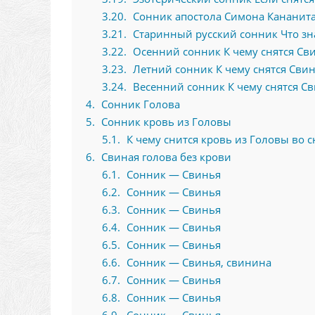
3.20
Сонник апостола Симона Кананита
3.21
Старинный русский сонник Что зна
3.22
Осенний сонник К чему снятся Сви
3.23
Летний сонник К чему снятся Свин
3.24
Весенний сонник К чему снятся Св
4
Сонник Голова
5
Сонник кровь из Головы
5.1
К чему снится кровь из Головы во с
6
Свиная голова без крови
6.1
Сонник — Свинья
6.2
Сонник — Свинья
6.3
Сонник — Свинья
6.4
Сонник — Свинья
6.5
Сонник — Свинья
6.6
Сонник — Свинья, свинина
6.7
Сонник — Свинья
6.8
Сонник — Свинья