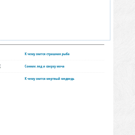
К чему снится страшная рыба
Сонник лед и сверху моча
К чему снится мертвый медведь