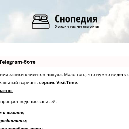
Снопедия
О снах и о том, что нам снится
Telegram-боте
едения записи клиентов никуда. Мало того, что нужно видеть
мальный вариант:
сервис VisitTime.
латно
.
упрощает ведение записей:
 о визите;
 предоплаты;
ьше зарабатывать;