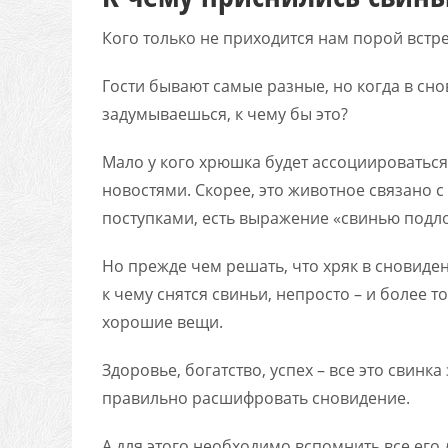
Кого только не приходится нам порой встре
Гости бывают самые разные, но когда в сн
задумываешься, к чему бы это?
Мало у кого хрюшка будет ассоциироваться
новостями. Скорее, это животное связано 
поступками, есть выражение «свинью подло
Но прежде чем решать, что хряк в сновиден
к чему снятся свиньи, непросто – и более т
хорошие вещи.
Здоровье, богатство, успех – все это свинк
правильно расшифровать сновидение.
А для этого необходимо вспомнить все его