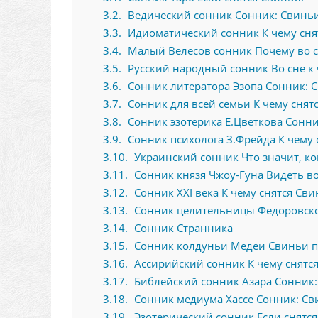
3.2
Ведический сонник Сонник: Свиньи
3.3
Идиоматический сонник К чему сня
3.4
Малый Велесов сонник Почему во с
3.5
Русский народный сонник Во сне к 
3.6
Сонник литератора Эзопа Сонник: С
3.7
Сонник для всей семьи К чему снят
3.8
Сонник эзотерика Е.Цветкова Сонни
3.9
Сонник психолога З.Фрейда К чему 
3.10
Украинский сонник Что значит, ко
3.11
Сонник князя Чжоу-Гуна Видеть в
3.12
Сонник XXI века К чему снятся Сви
3.13
Сонник целительницы Федоровской
3.14
Сонник Странника
3.15
Сонник колдуньи Медеи Свиньи п
3.16
Ассирийский сонник К чему снятся
3.17
Библейский сонник Азара Сонник:
3.18
Сонник медиума Хассе Сонник: Св
3.19
Эзотерический сонник Если снятся