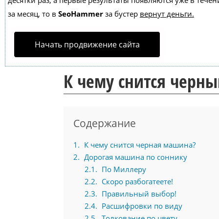
десятки раз, а первые результаты появляются уже в течен
за месяц, то в
SeoHammer
за бустер
вернут деньги.
Начать продвижение сайта
К чему снится черн
Содержание
1
К чему снится черная машина?
2
Дорогая машина по соннику
2.1
По Миллеру
2.2
Скоро разбогатеете!
2.3
Правильный выбор!
2.4
Расшифровки по виду
2.5
Толкование по цвету