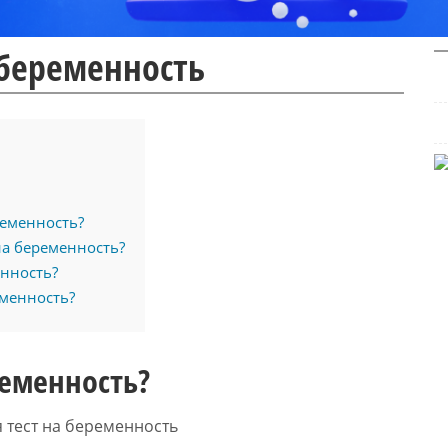
 беременность
ременность?
на беременность?
енность?
еменность?
ременность?