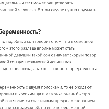
трицательный тест может олицетворять
ачинаний человека. В этом случае нужно подумать
 беременность?
 то подобный сон говорит о том, что в семейной
гом этого разлада вполне может стать
винной девушки такой сон означает скорый позор
такой сон для незамужней девицы как
одого человека, а также — скорого предательства
еременность с двумя полосками, то ее ожидают
оровым и крепким, да и мамочка очень быстро
такой сон является счастливым предзнаменованием
ест сниться замужней, но еще не беременной