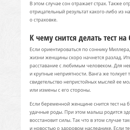
В этом случае сон отражает страх. Также о
отрицательный результат какого-либо из н
о страховке.
К чему снится делать тест на
Если ориентироваться по соннику Миллера,
жизни женщины скоро начнется разлад. Ито
расставание с любимым человеком. Для не
и крупные неприятности. Ванга же толкует 
свидетельство непристойных мыслей ее мол
или измены с его стороны.
Если беременной женщине снится тест на б
удачные роды. При этом малыш родится зд
восстановит силы. Так что в этом случае 
и новостью о здоровом наследнике. Если т