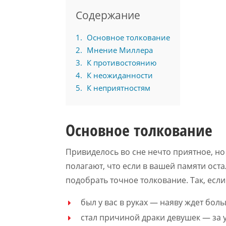
Содержание
1
Основное толкование
2
Мнение Миллера
3
К противостоянию
4
К неожиданности
5
К неприятностям
Основное толкование
Привиделось во сне нечто приятное, но
полагают, что если в вашей памяти оста
подобрать точное толкование. Так, если
был у вас в руках — наяву ждет боль
стал причиной драки девушек — за у