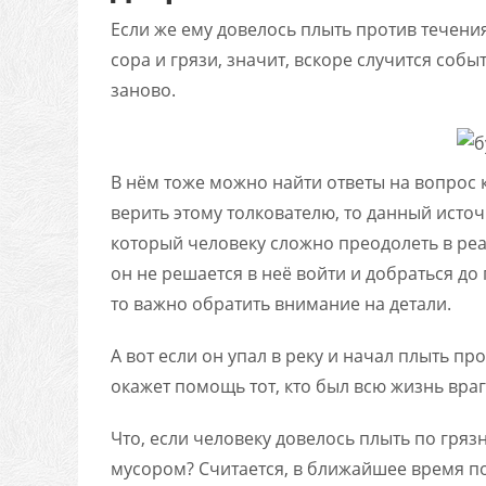
Если же ему довелось плыть против течения 
сора и грязи, значит, вскоре случится соб
заново.
В нём тоже можно найти ответы на вопрос ка
верить этому толкователю, то данный ист
который человеку сложно преодолеть в реал
он не решается в неё войти и добраться до
то важно обратить внимание на детали.
А вот если он упал в реку и начал плыть пр
окажет помощь тот, кто был всю жизнь вра
Что, если человеку довелось плыть по гряз
мусором? Считается, в ближайшее время п