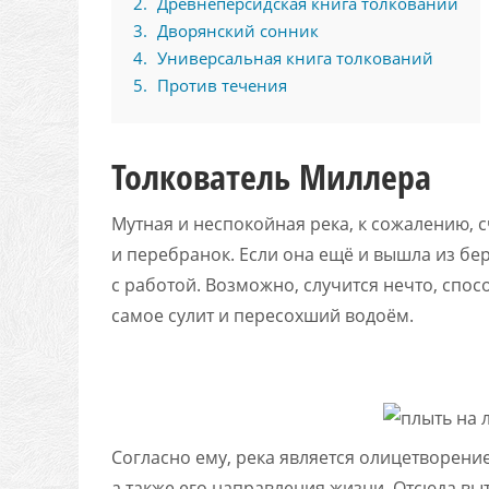
2
Древнеперсидская книга толкований
3
Дворянский сонник
4
Универсальная книга толкований
5
Против течения
Толкователь Миллера
Мутная и неспокойная река, к сожалению, 
и перебранок. Если она ещё и вышла из бер
с работой. Возможно, случится нечто, спо
самое сулит и пересохший водоём.
Согласно ему, река является олицетворени
а также его направления жизни. Отсюда в