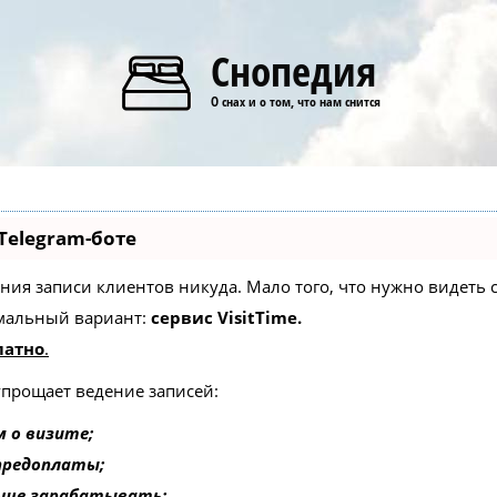
Снопедия
О снах и о том, что нам снится
Telegram-боте
едения записи клиентов никуда. Мало того, что нужно видеть
мальный вариант:
сервис VisitTime.
латно
.
упрощает ведение записей:
 о визите;
 предоплаты;
ьше зарабатывать;