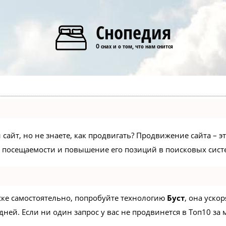
Снопедия
О снах и о том, что нам снится
сайт, но не знаете, как продвигать? Продвижение сайта – э
 посещаемости и повышение его позиций в поисковых сист
иске самостоятельно, попробуйте технологию
Буст
, она уско
ней. Если ни один запрос у вас не продвинется в Топ10 за м