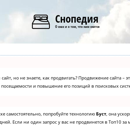
Снопедия
О снах и о том, что нам снится
сайт, но не знаете, как продвигать? Продвижение сайта – э
 посещаемости и повышение его позиций в поисковых сист
иске самостоятельно, попробуйте технологию
Буст
, она уско
ней. Если ни один запрос у вас не продвинется в Топ10 за м