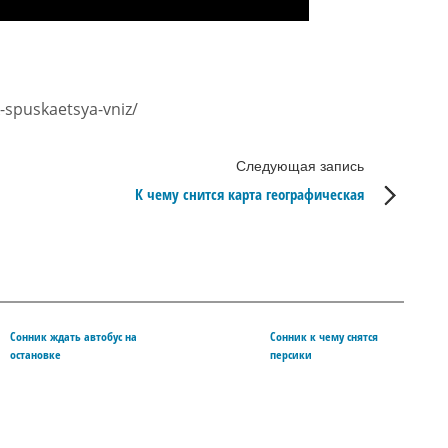
-spuskaetsya-vniz/
Следующая запись
К чему снится карта географическая
Сонник ждать автобус на
Сонник к чему снятся
остановке
персики