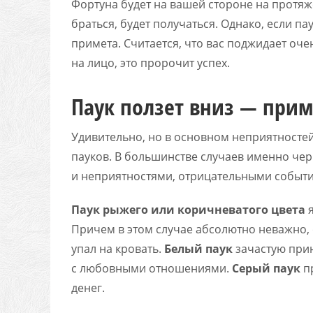
Фортуна будет на вашей стороне на протяже
браться, будет получаться. Однако, если пау
примета. Считается, что вас поджидает оче
на лицо, это пророчит успех.
Паук ползет вниз — прим
Удивительно, но в основном неприятносте
пауков. В большинстве случаев именно чер
и неприятностями, отрицательными события
Паук рыжего или коричневатого цвета
я
Причем в этом случае абсолютно неважно, о
упал на кровать.
Белый паук
зачастую прин
с любовными отношениями.
Серый паук
пр
денег.