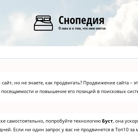
Снопедия
О снах и о том, что нам снится
сайт, но не знаете, как продвигать? Продвижение сайта – э
 посещаемости и повышение его позиций в поисковых сист
иске самостоятельно, попробуйте технологию
Буст
, она уско
ней. Если ни один запрос у вас не продвинется в Топ10 за м