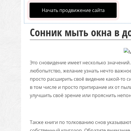
Начать продвижение сайта
Сонник мыть окна в д
Это сновидение имеет несколько значений
любопытство, желание узнать нечто важное
просто расширить своё видение какой-то си
в том числе и просто притирание их от пыли
улучшить своё зрение или прояснить непо
Также книги по толкованию снов указывают 
собственный кругозор. Обратите внимание,