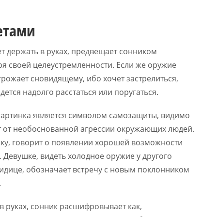
етами
т держать в руках, предвещает сонником
ря своей целеустремленности. Если же оружие
грожает сновидящему, ибо хочет застрелиться,
ется надолго расстаться или поругаться.
 картинка является символом самозащиты, видимо
т от необоснованной агрессии окружающих людей.
ику, говорит о появлении хорошей возможности
 Девушке, видеть холодное оружие у другого
видице, обозначает встречу с новым поклонником
.
в руках, сонник расшифровывает как,