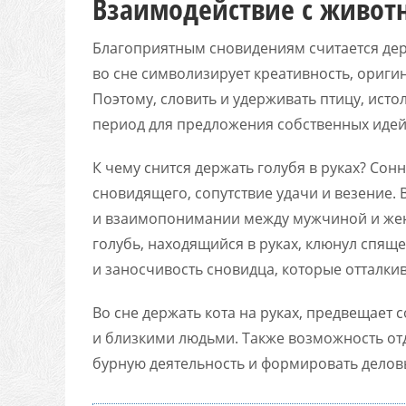
Взаимодействие с живот
Благоприятным сновидениям считается дер
во сне символизирует креативность, ориги
Поэтому, словить и удерживать птицу, ист
период для предложения собственных идей
К чему снится держать голубя в руках? Сон
сновидящего, сопутствие удачи и везение.
и взаимопонимании между мужчиной и жен
голубь, находящийся в руках, клюнул спяще
и заносчивость сновидца, которые отталки
Во сне держать кота на руках, предвещае
и близкими людьми. Также возможность отд
бурную деятельность и формировать делов