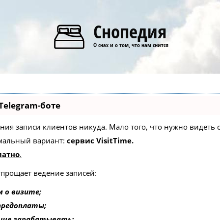
Снопедия
О снах и о том, что нам снится
Telegram-боте
едения записи клиентов никуда. Мало того, что нужно видеть
мальный вариант:
сервис VisitTime.
латно
.
упрощает ведение записей:
 о визите;
 предоплаты;
ьше зарабатывать;