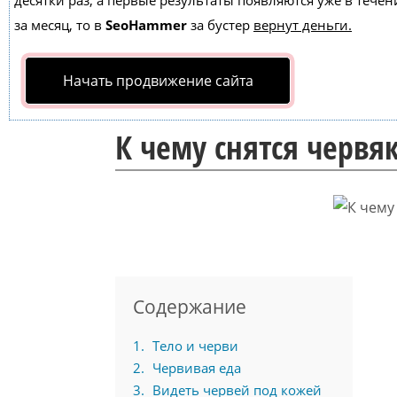
десятки раз, а первые результаты появляются уже в течен
за месяц, то в
SeoHammer
за бустер
вернут деньги.
Начать продвижение сайта
К чему снятся червя
Содержание
1
Тело и черви
2
Червивая еда
3
Видеть червей под кожей