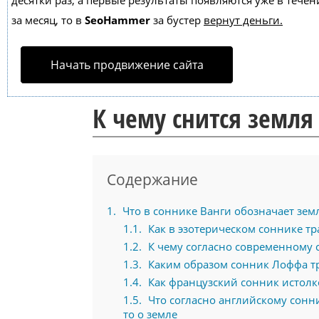
десятки раз, а первые результаты появляются уже в течен
за месяц, то в
SeoHammer
за бустер
вернут деньги.
Начать продвижение сайта
К чему снится земля
Содержание
1
Что в соннике Ванги обозначает земл
1.1
Как в эзотерическом соннике тра
1.2
К чему согласно современному с
1.3
Каким образом сонник Лоффа тр
1.4
Как французский сонник истолко
1.5
Что согласно английскому сонни
то о земле