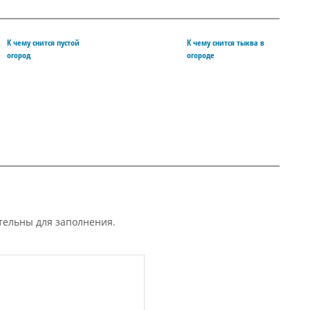
К чему снится пустой
К чему снится тыква в
огород
огороде
ательны для заполнения.