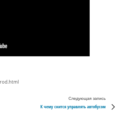
orod.html
Следующая запись
К чему снится управлять автобусом