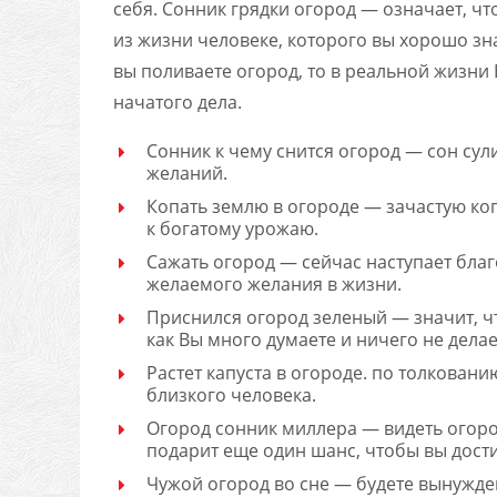
себя. Сонник грядки огород — означает, чт
из жизни человеке, которого вы хорошо зн
вы поливаете огород, то в реальной жизн
начатого дела.
Сонник к чему снится огород — сон сул
желаний.
Копать землю в огороде — зачастую коп
к богатому урожаю.
Сажать огород — сейчас наступает бла
желаемого желания в жизни.
Приснился огород зеленый — значит, ч
как Вы много думаете и ничего не делае
Растет капуста в огороде. по толковани
близкого человека.
Огород сонник миллера — видеть огород 
подарит еще один шанс, чтобы вы дости
Чужой огород во сне — будете вынужд