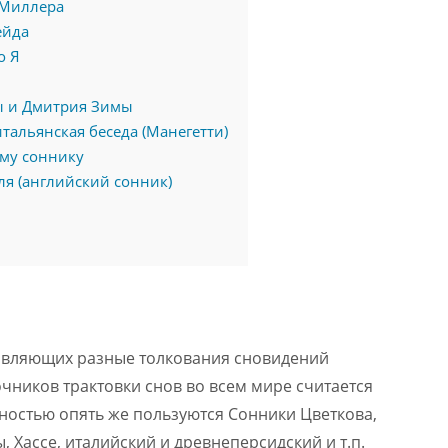
 Миллера
ейда
о Я
ы и Дмитрия Зимы
тальянская беседа (Манегетти)
ому соннику
ля (английский сонник)
тавляющих разные толкования сновидений
чников трактовки снов во всем мире считается
ностью опять же пользуются Сонники Цветкова,
 Хассе, италийский и древнеперсидский и т.п.