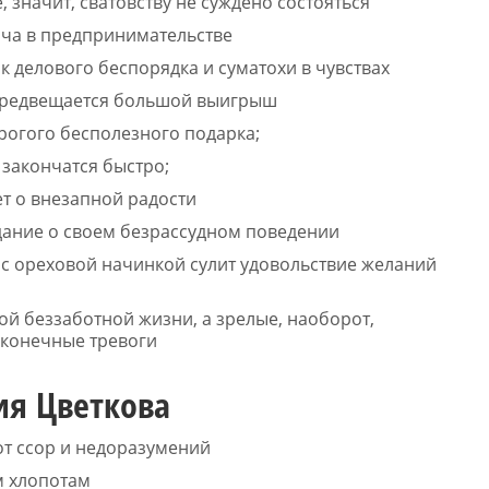
, значит, сватовству не суждено состояться
ача в предпринимательстве
 делового беспорядка и суматохи в чувствах
 предвещается большой выигрыш
рогого бесполезного подарка;
закончатся быстро;
т о внезапной радости
дание о своем безрассудном поведении
 с ореховой начинкой сулит удовольствие желаний
ой беззаботной жизни, а зрелые, наоборот,
сконечные тревоги
ия Цветкова
 от ссор и недоразумений
м хлопотам