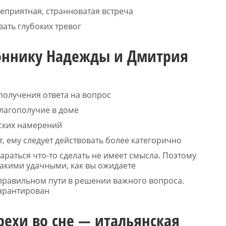
еприятная, странноватая встреча
вать глубоких тревог
соннику Надежды и Дмитрия
получения ответа на вопрос
лагополучие в доме
еских намерений
т, ему следует действовать более категорично
тараться что-то сделать не имеет смысла. Поэтому
такими удачными, как вы ожидаете
 правильном пути в решении важного вопроса.
гарантирован
рехи во сне — итальянская