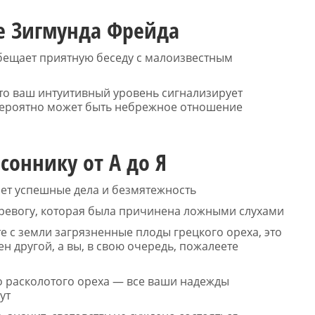
е Зигмунда Фрейда
обещает приятную беседу с малоизвестным
 что ваш интуитивный уровень сигнализирует
вероятно может быть небрежное отношение
соннику от А до Я
ет успешные дела и безмятежность
тревогу, которая была причинена ложными слухами
е с земли загрязненные плоды грецкого ореха, это
н другой, а вы, в свою очередь, пожалеете
о расколотого ореха — все ваши надежды
ут