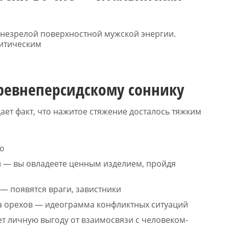
м незрелой поверхностной мужской энергии.
ритическим
древнеперсидскому соннику
ает факт, что нажитое стяжение досталось тяжким
ю
и — вы овладеете ценным изделием, пройдя
 — появятся враги, завистники
а орехов — идеограмма конфликтных ситуаций
 личную выгоду от взаимосвязи с человеком-