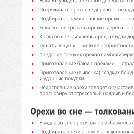
Если же увидеть ореховое дерево во сне
Потряхивать ореховое дерево — незад
Подбирать с земли павшие орехи — знак
Если во сне срывать орехи с дерева —
Когда во сне съедаешь орех, ожидай до
кушать лещину — мелкие неприятности 
поедание грецких орехов символизируе
Приготовление блюд с орехами — стра
Приготовление (выпечка) сладких блюд
и удачные покупки
Недоспевшие орехи говорят о счастлив
прогнозируют стрессовый надрыв и бе
Орехи во сне — толкован
Увидав во сне орехи, вы не избавитесь
Подбирать орехи с земли — к денежны