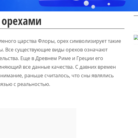
ь орехами
леного царства Флоры, орех символизирует такие
ды. Все существующие виды орехов означают
льства. Еще в Древнем Риме и Греции его
иняющий все данные качества. С давних времен
внимание, раньше считалось, что сны являлись
язью с реальностью.