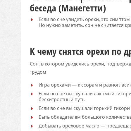
беседа (Манегетти)
Если во сне увидеть орехи, это симпто
Но нужно заметить, сон не считается к
К чему снятся орехи по 
Сон, в котором увиделись орехи, подтвержд
трудом
Игра орехами — к ссорам и разногласи
Если во сне вы скушали лакомый гикор
бесхитростный путь
Если во сне вы скушали горький гикори
Быть обладателем большого количеств
Добывать ореховое масло — предвещает