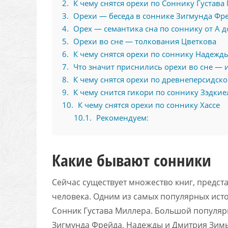
2
К чему снятся орехи по Соннику Густава
3
Орехи — беседа в соннике Зигмунда Фр
4
Орех — семантика сна по соннику от А д
5
Орехи во сне — толкования Цветкова
6
К чему снятся орехи по соннику Надежд
7
Что значит приснились орехи во сне — и
8
К чему снятся орехи по древнеперсидск
9
К чему снится гикори по соннику Зэдкие
10
К чему снятся орехи по соннику Хассе
10.1
Рекомендуем:
Какие бывают сонники
Сейчас существует множество книг, предс
человека. Одним из самых популярных исто
Сонник Густава Миллера. Большой популяр
Зигмунда Фрейда, Надежды и Дмитрия Зимы,