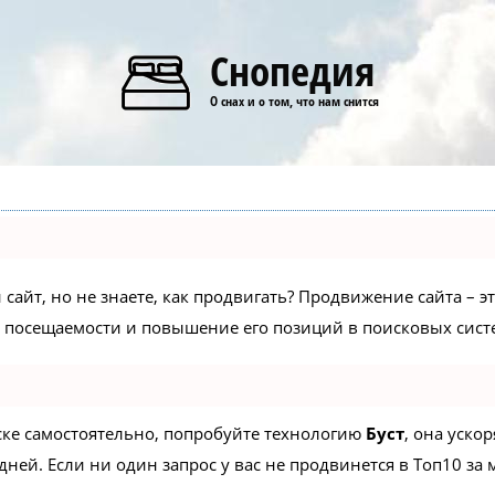
Снопедия
О снах и о том, что нам снится
сайт, но не знаете, как продвигать? Продвижение сайта – э
 посещаемости и повышение его позиций в поисковых сист
иске самостоятельно, попробуйте технологию
Буст
, она уско
ней. Если ни один запрос у вас не продвинется в Топ10 за м