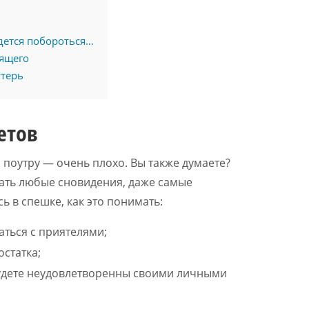
дется побороться…
дящего
утерь
етов
о поутру — очень плохо. Вы также думаете?
ать любые сновидения, даже самые
ь в спешке, как это понимать:
ться с приятелями;
статка;
будете неудовлетворенны своими личными