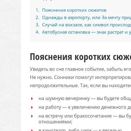
1
Пояснения коротких сюжетов
2
Однажды в аэропорту, или За мечту при
3
Случай на вокзале, как символ происхо
4
Автобусная остановка — знак растрат и 
Пояснения коротких сюж
Увидеть во сне главное событие, забыть ег
Не нужно. Сонники помогут интерпретиров
непродолжительные. Так, если вы находитес
на шумную вечеринку — вы будете обща
на работу — к увеличению денежного до
на встречу или бракосочетание — вы 
отношениями;
в кинотеатр, либо цирк — к веселью.