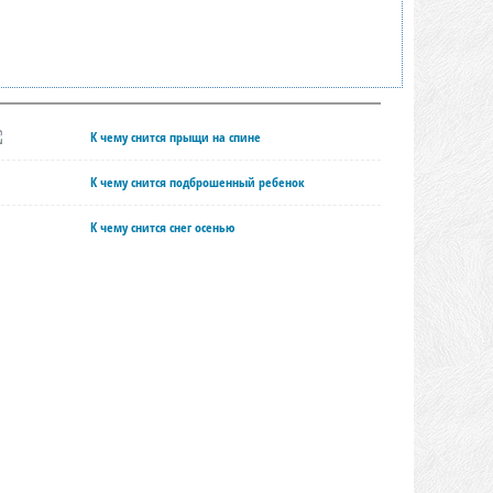
К чему снится прыщи на спине
К чему снится подброшенный ребенок
К чему снится снег осенью