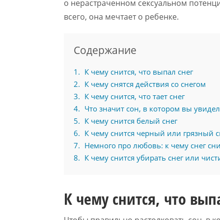
о нерастраченном сексуальном потенциа
всего, она мечтает о ребенке.
Содержание
1
К чему снится, что выпал снег
2
К чему снятся действия со снегом
3
К чему снится, что тает снег
4
Что значит сон, в котором вы увидел
5
К чему снится белый снег
6
К чему снится черный или грязный с
7
Немного про любовь: к чему снег сн
8
К чему снится убирать снег или чист
К чему снится, что вып