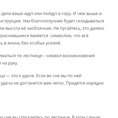
и дела ваши идут или пойдут в гору. И чем выше и
нструкция, тем благополучнее будет складываться
ли высота её заоблачная. Не пугайтесь, это далеко
. Приснившиеся является символом, что всё
ь в жизнь без особых усилий.
иматься по лестнице – символ возникновения
 на руку.
а — это к удаче. Если во сне вы по ней
удача не достанется вам легко. Придется изрядно
 сне вы спускаетесь по лестнице. В этом случае,