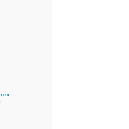
о сне
е