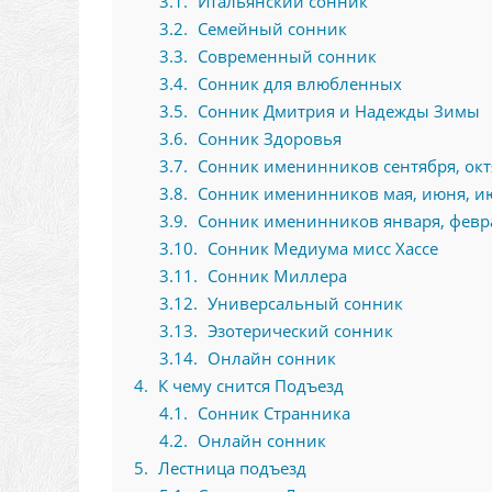
3.1
Итальянский сонник
3.2
Семейный сонник
3.3
Современный сонник
3.4
Сонник для влюбленных
3.5
Сонник Дмитрия и Надежды Зимы
3.6
Сонник Здоровья
3.7
Сонник именинников сентября, октя
3.8
Сонник именинников мая, июня, ию
3.9
Сонник именинников января, февра
3.10
Сонник Медиума мисс Хассе
3.11
Сонник Миллера
3.12
Универсальный сонник
3.13
Эзотерический сонник
3.14
Онлайн сонник
4
К чему снится Подъезд
4.1
Сонник Странника
4.2
Онлайн сонник
5
Лестница подъезд