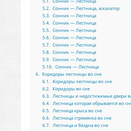
5.1
Сонник — Лестница
5.2
Сонник — Лестница, эскалатор
5.3
Сонник — Лестница
5.4
Сонник — Лестница
5.5
Сонник — Лестница
5.6
Сонник — Лестница
5.7
Сонник — Лестница
5.8
Сонник — Лестница
5.9
Сонник — Лестница
5.10
Сонник — Лестница
6
Коридоры лестницы во сне
6.1
Коридоры лестницы во сне
6.2
Коридоры во сне
6.3
Лестницы и недостижимые двери в
6.4
Лестница которая обрывается во сн
6.5
Лестница крыса во сне
6.6
Лестница стремянка во сне
6.7
Лестница и бездна во сне