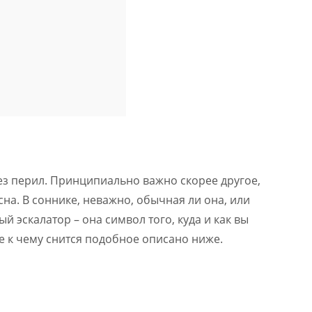
без перил. Принципиально важно скорее другое,
 сна. В соннике, неважно, обычная ли она, или
 эскалатор – она символ того, куда и как вы
е к чему снится подобное описано ниже.