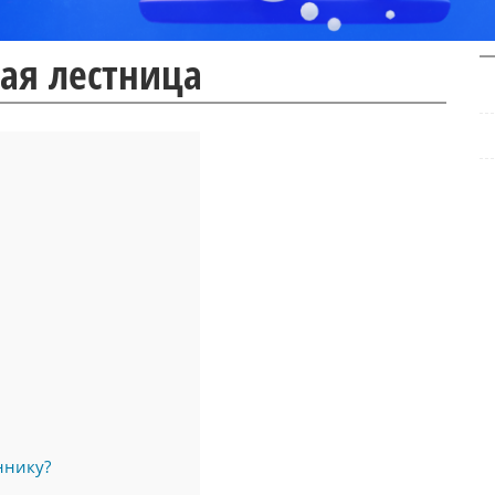
ная лестница
ннику?