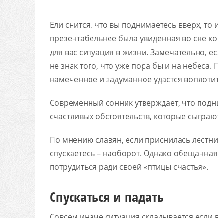
Ели снится, что вы поднимаетесь вверх, то 
презентабельнее была увиденная во сне ко
для вас ситуация в жизни. Замечательно, ес
не знак того, что уже пора бы и на небеса
намеченное и задуманное удастся воплотит
Современный сонник утверждает, что подн
счастливых обстоятельств, которые сыграют
По мнению славян, если приснилась лестниц
спускаетесь – наоборот. Однако обещанная 
потрудиться ради своей «птицы счастья».
Спускаться и падать
Совсем иначе ситуация складывается если во