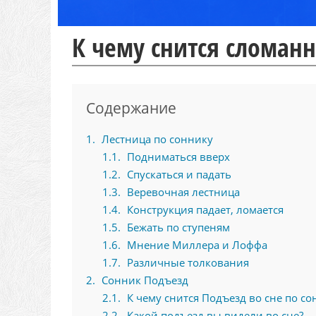
К чему снится сломан
Содержание
1
Лестница по соннику
1.1
Подниматься вверх
1.2
Спускаться и падать
1.3
Веревочная лестница
1.4
Конструкция падает, ломается
1.5
Бежать по ступеням
1.6
Мнение Миллера и Лоффа
1.7
Различные толкования
2
Сонник Подъезд
2.1
К чему снится Подъезд во сне по со
2.2
Какой подъезд вы видели во сне?