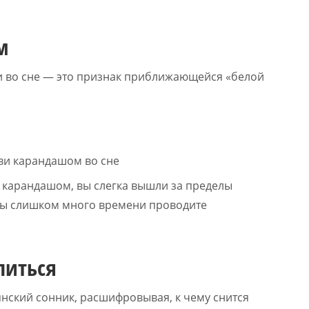
м
ви во сне — это признак приближающейся «белой
и карандашом, вы слегка вышли за пределы
о вы слишком много времени проводите
литься
янский сонник, расшифровывая, к чему снится