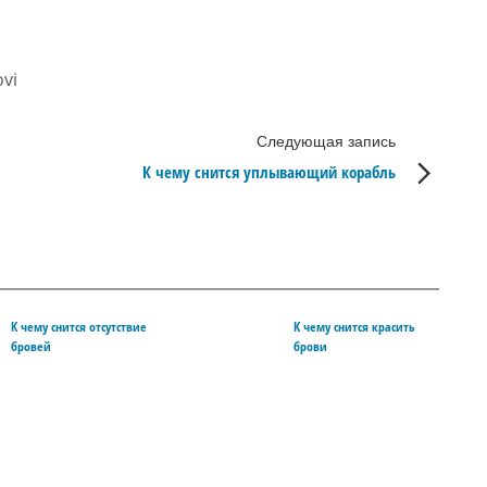
ovi
Следующая запись
К чему снится уплывающий корабль
К чему снится отсутствие
К чему снится красить
бровей
брови