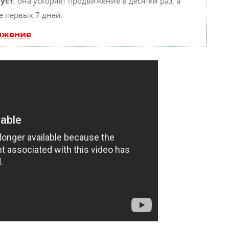
уст
, она ускоряет продвижение в десятки раз, а
е первых 7 дней.
вижение