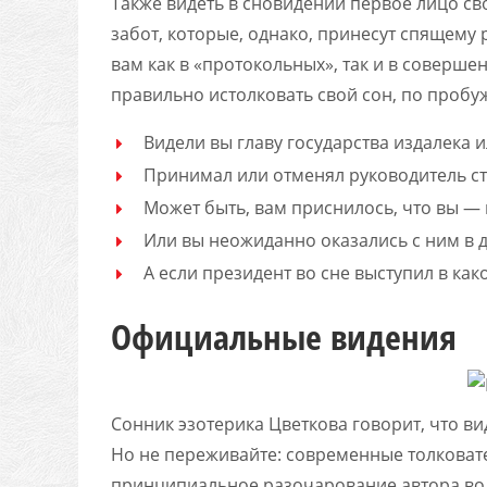
Также видеть в сновидении первое лицо св
забот, которые, однако, принесут спящему
вам как в «протокольных», так и в соверше
правильно истолковать свой сон, по проб
Видели вы главу государства издалека
Принимал или отменял руководитель ст
Может быть, вам приснилось, что вы —
Или вы неожиданно оказались с ним в 
А если президент во сне выступил в ка
Официальные видения
Сонник эзотерика Цветкова говорит, что ви
Но не переживайте: современные толковате
принципиальное разочарование автора во в