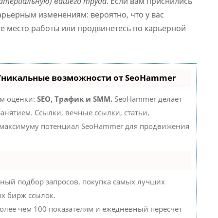
материальную) вашего труда
. Если вам приснились
арьерным изменениям: вероятно, что у вас
те место работы или продвинетесь по карьерной
 Уникальные возможности от SeoHammer
ам оценки:
SEO, Трафик и SMM.
SeoHammer делает
нятием. Ссылки, вечные ссылки, статьи,
о максимуму потенциал SeoHammer для продвижения
ный подбор запросов, покупка самых лучших
их бирж ссылок.
более чем 100 показателям и ежедневный пересчет