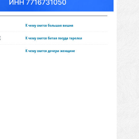
К чему снится большая вишня
К чему снится битая посуда тарелки
К чему снится дочери женщине