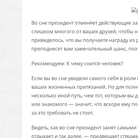
Во сне президент отменяет действующие за
слишком многого от ваших друзей, чтобы н
привиделось, что вы получаете награду из 
преподнесет вам замечательный шанс, поэт
Рекомендуем: К чему снится человек?
Если вы во сне увидели самого себя в роли
ваших жизненных притязаний. Но для пол
несколько иной путь, чем тот, которым вы 
или знакомого — значит, что вскоре ему п
за это требовать не стоит.
Видеть, как во сне президент занят самыми
отдыхает и так далее, — предвещает спяще