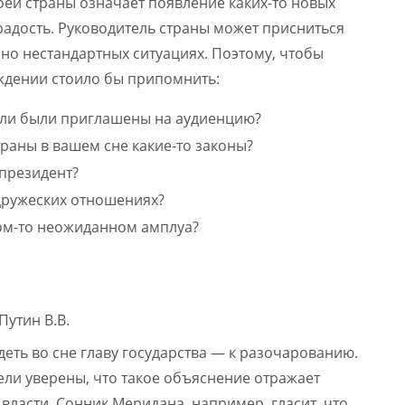
оей страны означает появление каких-то новых
 радость. Руководитель страны может присниться
нно нестандартных ситуациях. Поэтому, чтобы
уждении стоило бы припомнить:
 или были приглашены на аудиенцию?
раны в вашем сне какие-то законы?
 президент?
дружеских отношениях?
ком-то неожиданном амплуа?
деть во сне главу государства — к разочарованию.
ли уверены, что такое объяснение отражает
ласти. Сонник Меридана, например, гласит, что