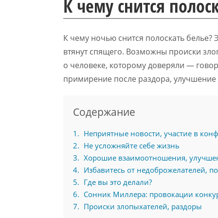
К чему снится полос
К чему ночью снится полоскать белье? Э
втянут спящего. Возможны происки зл
о человеке, которому доверяли — говор
примирение после раздора, улучшение 
Содержание
1
Неприятные новости, участие в кон
2
Не усложняйте себе жизнь
3
Хорошие взаимоотношения, улучше
4
Избавитесь от недоброжелателей, п
5
Где вы это делали?
6
Сонник Миллера: провокации конку
7
Происки злопыхателей, раздоры