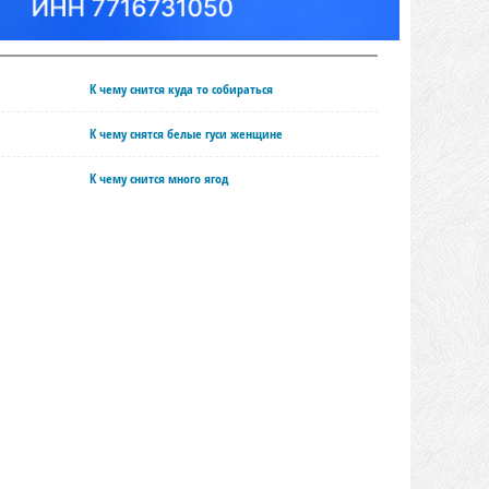
К чему снится куда то собираться
К чему снятся белые гуси женщине
К чему снится много ягод