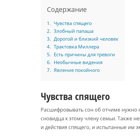
Содержание
1
Чувства спящего
2
Злобный папаша
3
Дорогой и близкий человек
4
Трактовка Миллера
5
Есть причины для тревоги
6
Необычные видения
7
Явление покойного
Чувства спящего
Расшифровывать сон об отчиме нужно 
сновидца к этому члену семьи. Также н
и действия спящего, и испытанные им э