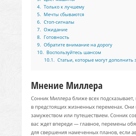
4
Только к лучшему
5
Мечты сбываются
6
Стоп-сигналы
7
Ожидание
8
Готовность
9
Обратите внимание на дорогу
10
Воспользуйтесь шансом
10.1
Статьи, которые могут дополнить 
Мнение Миллера
Сонник Миллера ближе всех подсказывает, 
в предстоящих жизненных переменах. Они 
замужеством или путешествием. Сонник сове
вас ждет впереди — главное, перемены обя
для свершения намеченных планов, если ав