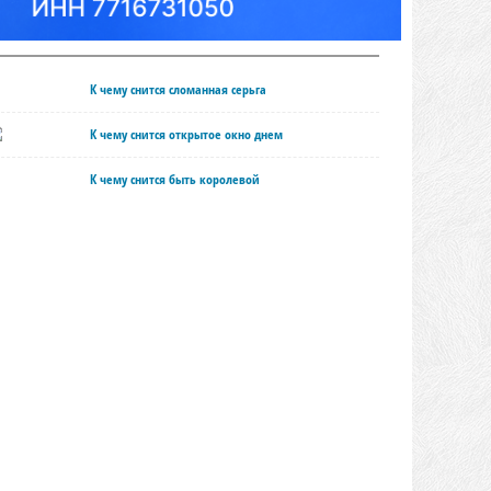
К чему снится сломанная серьга
К чему снится открытое окно днем
К чему снится быть королевой