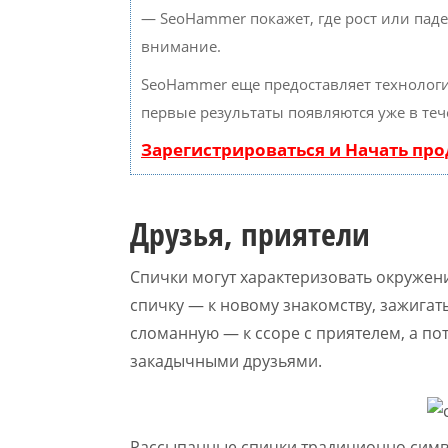
— SeoHammer покажет, где рост или паде
внимание.
SeoHammer еще предоставляет техноло
первые результаты появляются уже в теч
Зарегистрироваться и Начать пр
Друзья, приятели
Спички могут характеризовать окружение
спичку — к новому знакомству, зажигат
сломанную — к ссоре с приятелем, а п
закадычными друзьями.
Рассыпанные спички традиционно симв