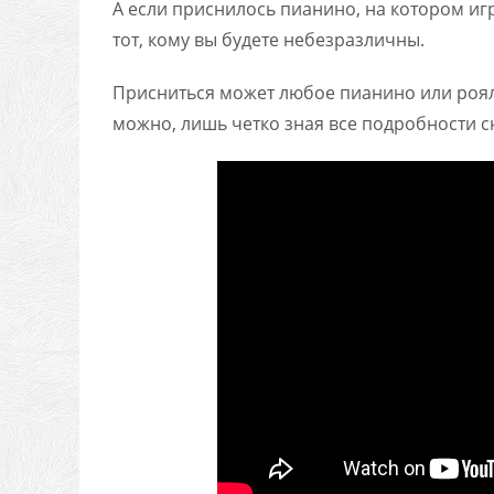
А если приснилось пианино, на котором иг
тот, кому вы будете небезразличны.
Присниться может любое пианино или рояль
можно, лишь четко зная все подробности с