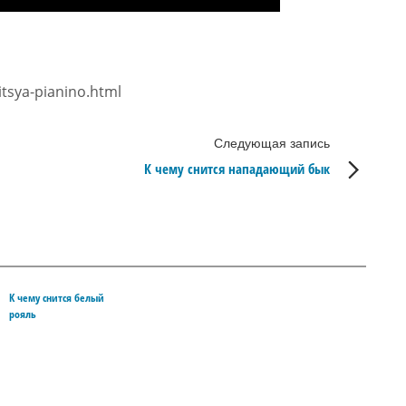
tsya-pianino.html
Следующая запись
К чему снится нападающий бык
К чему снится белый
рояль