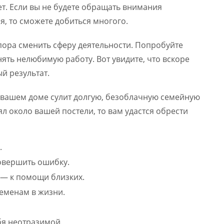
ет. Если вы не будете обращать внимания
бя, то сможете добиться многого.
пора сменить сферу деятельности. Попробуйте
лнять нелюбимую работу. Вот увидите, что вскоре
й результат.
в вашем доме сулит долгую, безоблачную семейную
л около вашей постели, то вам удастся обрести
.
овершить ошибку.
— к помощи близких.
ременам в жизни.
бя неотразимой.