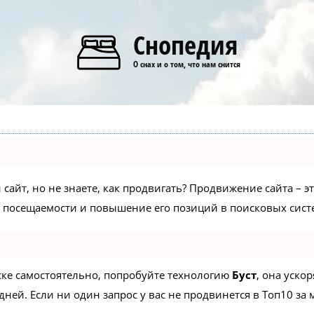
Снопедия
О снах и о том, что нам снится
сайт, но не знаете, как продвигать? Продвижение сайта – э
 посещаемости и повышение его позиций в поисковых сист
иске самостоятельно, попробуйте технологию
Буст
, она уско
ней. Если ни один запрос у вас не продвинется в Топ10 за м