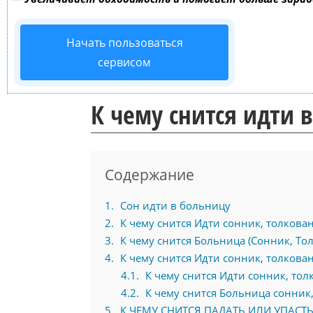
Начать пользоваться
сервисом
К чему снится идти 
Содержание
1
Сон идти в больницу
2
К чему снится Идти сонник, толкова
3
К чему снится Больница (Сонник, То
4
К чему снится Идти сонник, толкова
4.1
К чему снится Идти сонник, тол
4.2
К чему снится Больница сонник,
5
К ЧЕМУ СНИТСЯ ПАДАТЬ ИЛИ УПАСТЬ