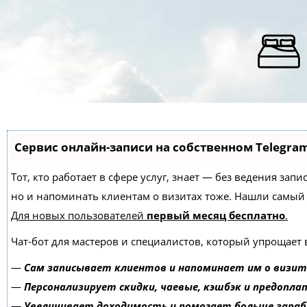
Сервис онлайн-записи на собственном Telegra
Тот, кто работает в сфере услуг, знает — без ведения зап
но и напоминать клиентам о визитах тоже. Нашли самы
Для новых пользователей
первый месяц бесплатно
.
Чат-бот для мастеров и специалистов, который упрощает 
—
Сам записывает клиентов и напоминает им о визит
—
Персонализирует скидки, чаевые, кэшбэк и предопла
—
Увеличивает доходимость и помогает больше зара