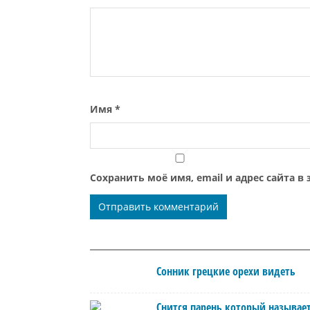
Имя
*
Сохранить моё имя, email и адрес сайта 
Сонник грецкие орехи видеть
Снится парень который называе