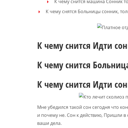
К чему снится машина Сонник т
К чему снятся Больницы сонник, то
К чему снится Идти сон
К чему снится Больница
К чему снится Идти сон
Мне убедился такой сон сегодня что ко
и почему не. Сон к действию, Пришли в
ваши дела.