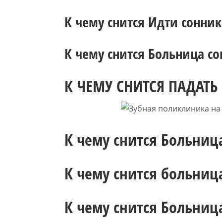
К чему снится Идти сонник
К чему снится Больница со
К ЧЕМУ СНИТСЯ ПАДАТЬ 
К чему снится Больниц
К чему снится больниц
К чему снится Больниц