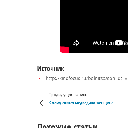
Источник
http://kinofocus.ru/bolnitsa/son-idti-v
Предыдущая запись
К чему снится медведица женщине
Похожие статьи