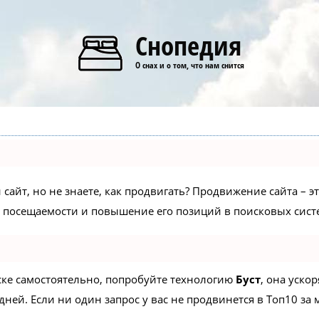
Снопедия
О снах и о том, что нам снится
сайт, но не знаете, как продвигать? Продвижение сайта – э
 посещаемости и повышение его позиций в поисковых сист
иске самостоятельно, попробуйте технологию
Буст
, она уско
ней. Если ни один запрос у вас не продвинется в Топ10 за м