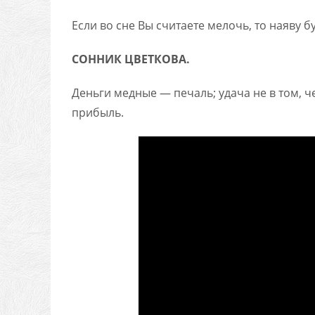
Ес­ли во сне Вы счи­та­ете ме­лочь, то на­яву б
СОННИК ЦВЕТКОВА.
Деньги медные — печаль; удача не в том, ч
прибыль.