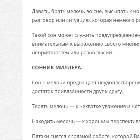
Давать, брать мелочь во сне, высыпать к 
разговор или ситуацию, которая немного р
Такой сон может служить предупреждением 
внимательным к выражению своего мнения 
неприятностей или разногласий.
СОННИК МИЛЛЕРА.
Сон о ме­лочи пред­ве­ща­ет не­удов­летво­рен
дос­та­ток при­вязан­ности друг к дру­гу.
Те­рять ме­лочь — к нех­ватке ува­жения и неп
На­ходить ме­лочь — к хо­рошим пер­спек­ти­ва
Пя­таки снятся к гряз­ной ра­боте, ко­торой Вам