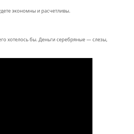
у­дете эко­ном­ны и рас­четли­вы.
его хотелось бы. Деньги серебряные — слезы,