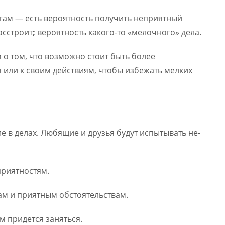
ногам — есть вероятность получить неприятный
асстроит
;
вероятность какого-то «мелочного» дела.
о том, что возможно стоит быть более
или к своим действиям, чтобы избежать мелких
ие в де­лах. Лю­бящие и друзья бу­дут ис­пы­тывать не­
­ри­ят­ностям.
м и при­ят­ным об­сто­ятель­ствам.
 при­дет­ся за­нять­ся.