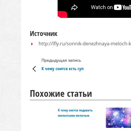
Источник
http://lfly.ru/sonnik-denezhnaya-meloch
Предыдущая запись
К чему снится есть суп
Похожие статьи
К чему снится подавать
милостыню мелочью