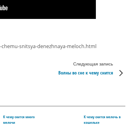
-k-chemu-snitsya-denezhnaya-meloch.html
Следующая запись
Волны во сне к чему снится
К чему снится много
К чему снится мелочь в
мелочи
кошельке