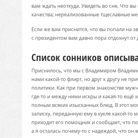
вам ждать неоткуда. Увидеть во сне, Что в
качества; нереализованные тщеславные ме
Если же вам приснится, что вы попали на з
с президентом вам давно пора отдохнут от 
Список сонников описыв
Приснилось, что мы с Владимиром Владимир
нами какой-то флирт, но друг к другу не п
политики. Как при первом знакомстве муж
где-то и между ними искры и какая-то ещё 
полным всяких изысканных блюд. В этот мо
записку, переданную ему в кукле какой-то 
приходит его помощник и сообщает, что п
а я осталась почему-то с надеждой, что он 