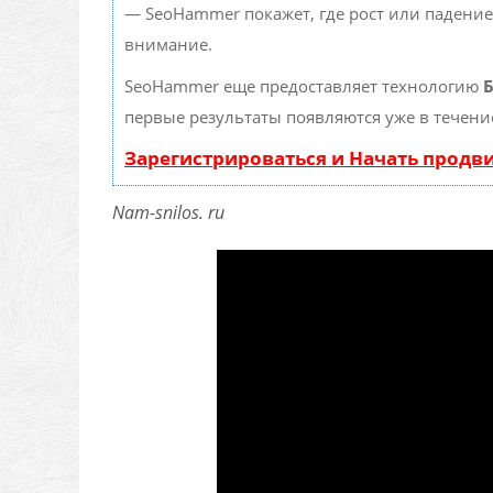
— SeoHammer покажет, где рост или падение
внимание.
SeoHammer еще предоставляет технологию
Б
первые результаты появляются уже в течени
Зарегистрироваться и Начать прод
Nam-snilos. ru