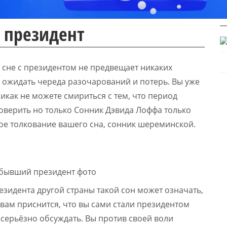
 президент
о сне с президентом не предвещает никаких
т ожидать череда разочарований и потерь. Вы уже
никак не можете смириться с тем, что период
оверить но только Сонник Дэвида Лоффа только
ое толкование вашего сна, сонник шереминской.
резидента другой страны такой сон может означать,
и вам приснится, что вы сами стали президентом
т серьёзно обсуждать. Вы против своей воли