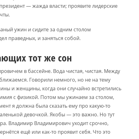
ы президент — жажда власти; проявите лидерские
чты.
ваный ужин и сидите за одним столом
дел праведных, и заняться собой.
ающих тот же сон
овичем в бассейне. Вода чистая, чистая. Между
риближаемся. Говорили немного, но не на тему
чины и женщины, когда они случайно встретились
химия с физикой. Потом мы ужинаем за столом,
мент я должна была сказать ему про какую-то
маленькой девочкой. Якобы — это важно. Но тут
ора. Владимир Владимирович уходит срочно,
вернётся ещё или как-то проявит себя. Что это