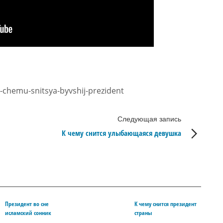
k-chemu-snitsya-byvshij-prezident
Следующая запись
К чему снится улыбающаяся девушка
Президент во сне
К чему снится президент
исламский сонник
страны